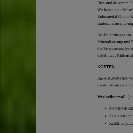
Dies sind die ersten F
Wir haben neue Maschi
Rohmaterial für den Ku
Kartusche zusammenge
Der Durchfluss wurde 
Mineralisierung und F
der Resonanzanalysen 
dabei: Laut Prüfberich
KOSTEN
Das MAUNAWAI® Wasser 
Cent/Liter im ersten u
Wechselintervall
: (a
PI®PRIME 
Keramikfi
Kalkfilter