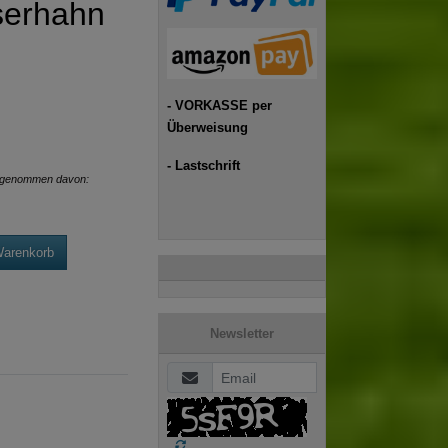
serhahn
- VORKASSE per
Überweisung
- Lastschrift
genommen davon:
Warenkorb
Newsletter