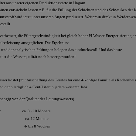
ilter aus unserer eigenen Produktionsstätte in Ungarn.
nen entwickeln lassen z.B. für die Füllung der Schichten und das Schweißen der 
nststoff wird jetzt unter unseren Augen produziert. Weiterhin direkt in Werder wer
stellt.
verbessert, die Filtergeschwindigkeit bei gleich hoher PI-Wasser-Energetisierung e
ilterleistung ausgeglichen. Die Ergebnisse
und der analytischen Prüfungen belegen das eindrucksvoll. Und das beste
t ist die Wasserqualität noch besser geworden!
kostet (mit Anschaffung des Gerätes für eine 4-köpfige Familie als Rechenbeisp
nd dann lediglich 4 Cent/Liter in jedem weiteren Jahr.
bhängig von der Qualität des Leitungswassers)
K8: ca. 8 - 10 Monate
lter: ca. 12 Monate
pads: 4- bis 8 Wochen