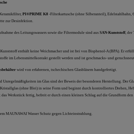
usche
Keramikfilter,
PI®PRIME K8
-
Filterkartusche (ohne Silberanteil), Edelstahlhahn, 
te zur Desinfektion.
ufnahme des Leitungswassers sowie die Filtermodule sind aus
SAN-Kunststoff
, der
-
Kunststoff enthält keine Weichmacher und ist frei von Bisphenol-A (BPA). Er erfüll
stoffe im Lebensmittelkontakt gestellt werden und ist geschmacks- und geruchsneut
behälter
wird von erfahrenen, tschechischen Glasbläsern handgefertigt.
d Unregelmäßigkeiten im Glas sind der Beweis der besonderen Herstellung. Der Gla
Kristallglas (ohne Blei) in seine Form und beginnt durch kontrolliertes Drehen, H
t das Werkstück fertig, befreit er durch einen kleinen Schlag auf die Grundform de
 dem MAUNAWAI Wasser Schutz gegen Lichteinstrahlung.