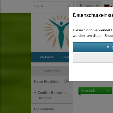
Login
Datenschutzeinst
Dieser Shop verwendet Co
werden, um diesen Shop 
Startseite
Kontakt
Maunawai Wassers
Wasserfilter
Wass
Kategorien
Neue Produkte
20
versandkostenfrei
+
Zeolith-Bentonit-
Dolomit
Liposomale