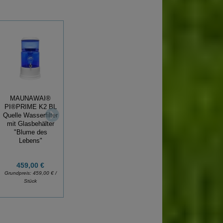
MAUNAWAI®
PI®PRIME K2 BL
MAUNAWAI®
Quelle Wasserfilter
Kanne Kini
Sie sind nicht
mit Glasbehälter
frühlingsgrün,
krank, Sie sind
"Blume des
Tischwasserfilter
durstig!
Lebens"
459,00 €
140,00 €
Grundpreis:
459,00 € /
Grundpreis:
140,00 € /
15,50 €
Stück
Stück