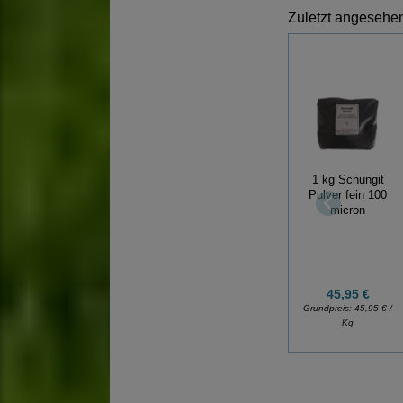
Zuletzt angesehen 
1 kg Schungit
Pulver fein 100
micron
45,95 €
Grundpreis:
45,95 € /
Kg