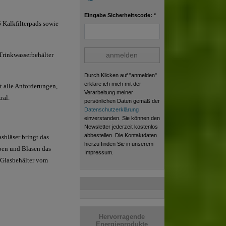
Eingabe Sicherheitscode: *
6 Kalkfilterpads sowie
 Trinkwasserbehälter
anmelden
Durch Klicken auf "anmelden"
erkläre ich mich mit der
t alle Anforderungen,
Verarbeitung meiner
ral.
persönlichen Daten gemäß der
Datenschutzerklärung
einverstanden. Sie können den
Newsletter jederzeit kostenlos
abbestellen. Die Kontaktdaten
sbläser bringt das
hierzu finden Sie in unserem
eben und Blasen das
Impressum.
n Glasbehälter vom
Hervorragende
Energieprodukte