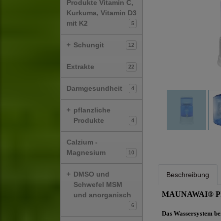
Produkte Vitamin C,
Kurkuma, Vitamin D3
mit K2
5
+
Schungit
12
Extrakte
22
Darmgesundheit
4
+
pflanzliche
Produkte
4
Calzium -
Magnesium
10
+
DMSO und
Beschreibung
Schwefel MSM
MAUNAWAI® PIPRI
und anorganisch
6
Das Wassersystem bei