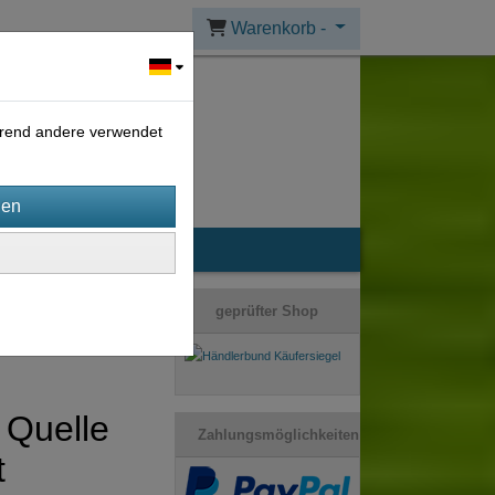
Warenkorb -
ährend andere verwendet
geprüfter Shop
Quelle
Zahlungsmöglichkeiten
t