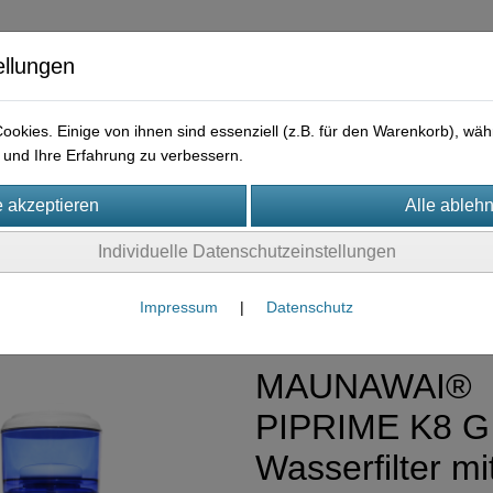
ellungen
okies. Einige von ihnen sind essenziell (z.B. für den Warenkorb), w
und Ihre Erfahrung zu verbessern.
ysteme
Individuelle Datenschutzeinstellungen
erfilter
(9)
Impressum
|
Datenschutz
MAUNAWAI®
PIPRIME K8 G 
Wasserfilter mi