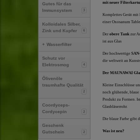
mit neuer Filterkart
Gutes für das
Immunsystem
3
Komplettes Gerät mit 
einer Oxosanum Tablet
Kolloidales Silber,
Zink und Kupfer
6
Der
obere Tank
zur A
ist aus Glas
+
Wasserfilter
Der
hochwertige
SAN
Schutz vor
die weltweit an Kunst
Elektrosmog
4
Der
MAUNAWAI Glas
Ölivenöle
traumhafte Qualität
Kleine Einschlüsse un
2
noch glühende, blaue 
Produkt zu Formen. Is
Coordyceps-
Glasbläserrohr.
Cordycepin
2
Die blaue Farbe gibt
Geschenk
Was ist neu?
Gutschein
2