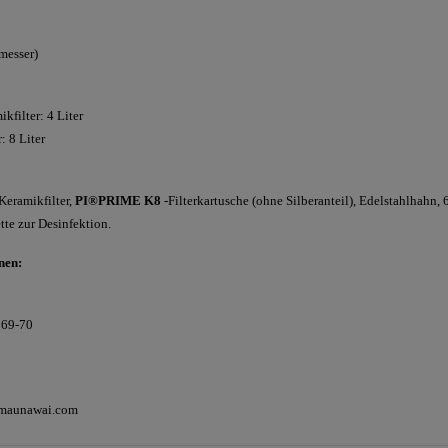
messer)
kfilter: 4 Liter
: 8 Liter
Keramikfilter,
PI®PRIME K8
-
Filterkartusche (ohne Silberanteil), Edelstahlhahn, 
te zur Desinfektion.
nen:
 69-70
@maunawai.com