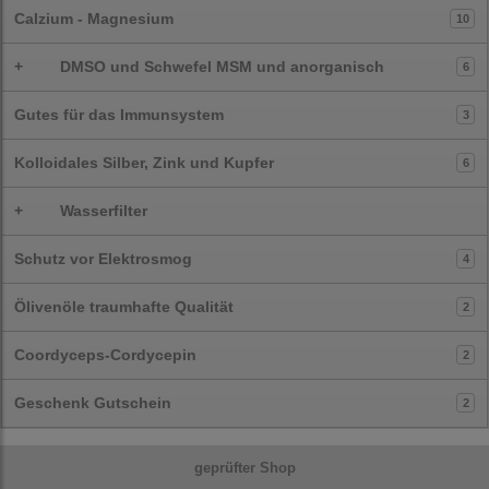
Calzium - Magnesium
10
+
DMSO und Schwefel MSM und anorganisch
6
Gutes für das Immunsystem
3
Kolloidales Silber, Zink und Kupfer
6
+
Wasserfilter
Schutz vor Elektrosmog
4
Ölivenöle traumhafte Qualität
2
Coordyceps-Cordycepin
2
Geschenk Gutschein
2
geprüfter Shop