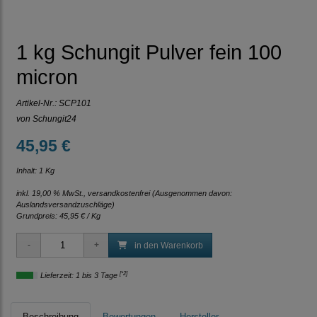
1 kg Schungit Pulver fein 100
micron
Artikel-Nr.:
SCP101
von Schungit24
45,95 €
Inhalt: 1 Kg
inkl. 19,00 % MwSt., versandkostenfrei
(Ausgenommen davon:
Auslandsversandzuschläge)
Grundpreis:
45,95 € / Kg
in den Warenkorb
[*2]
Lieferzeit: 1 bis 3 Tage
Beschreibung
Bewertungen
Hersteller