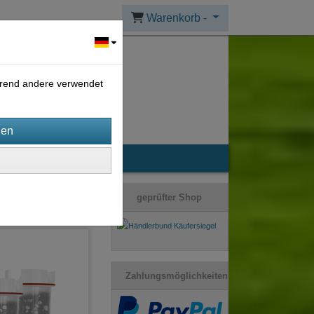
Warenkorb -
ährend andere verwendet
ortierung wählen
geprüfter Shop
Zahlungsmöglichkeiten