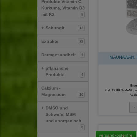
Produkte Vitamin C,
Kurkuma, Vitamin D3
mit K2
5
+
Schungit
12
Extrakte
22
Darmgesundheit
4
MAUNAWAI® Ka
+
pflanzliche
Produkte
4
Grun
Calzium -
inkl. 19,00 % MwSt., 
Magnesium
10
Ausl
+
DMSO und
Schwefel MSM
und anorganisch
6
versandkostenfrei