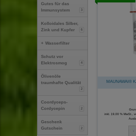
Gutes für das
Immunsystem
3
Kolloidales Silber,
Zink und Kupfer
6
+
Wasserfilter
Schutz vor
Elektrosmog
4
Ölivenöle
MAUNAWAI® KAN
traumhafte Qualität
2
Coordyceps-
Cordycepin
2
Grun
inkl. 19,00 % MwSt., 
Ausl
Geschenk
Gutschein
2