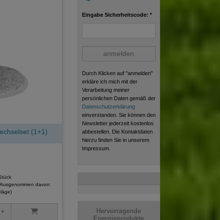
Eingabe Sicherheitscode: *
anmelden
Durch Klicken auf "anmelden"
erkläre ich mich mit der
Verarbeitung meiner
persönlichen Daten gemäß der
Datenschutzerklärung
einverstanden. Sie können den
Newsletter jederzeit kostenlos
hselset (1+1)
abbestellen. Die Kontaktdaten
hierzu finden Sie in unserem
Impressum.
Stück
(Ausgenommen davon:
läge)
Hervorragende
Energieprodukte