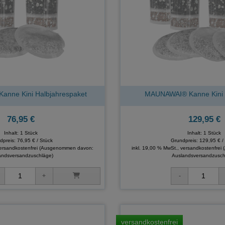
nne Kini Halbjahrespaket
MAUNAWAI® Kanne Kini 
76,95 €
129,95 €
Inhalt: 1 Stück
Inhalt: 1 Stück
dpreis:
76,95 € / Stück
Grundpreis:
129,95 € /
versandkostenfrei
(Ausgenommen davon:
inkl. 19,00 % MwSt., versandkostenfrei
andsversandzuschläge)
Auslandsversandzusch
versandkostenfrei