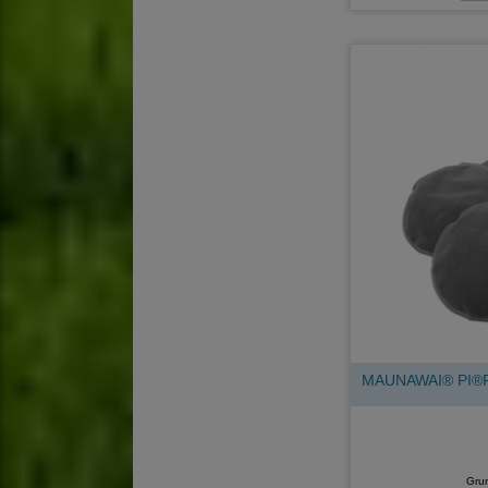
MAUNAWAI® PI®PRI
Gru