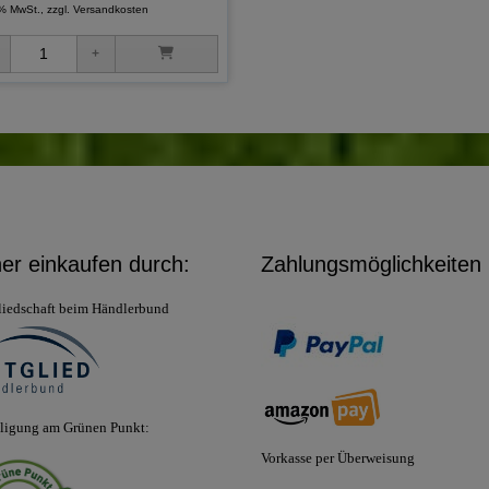
 % MwSt., zzgl.
Versandkosten
her einkaufen durch:
Zahlungsmöglichkeiten
liedschaft beim Händlerbund
iligung am Grünen Punkt:
Vorkasse per Überweisung