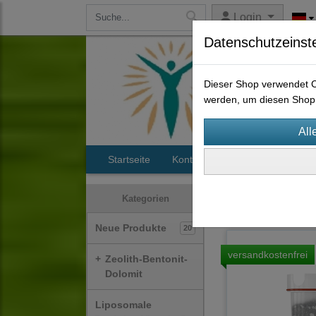
Login
Datenschutzeinst
Dieser Shop verwendet Co
werden, um diesen Shop 
Startseite
Kontakt
Maunawai Wassers
Wasserfilter
Ersa
Kategorien
Neue Produkte
20
versandkostenfrei
+
Zeolith-Bentonit-
Dolomit
Liposomale