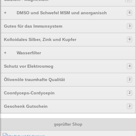
+
DMSO und Schwefel MSM und anorganisch
6
Gutes für das Immunsystem
3
Kolloidales Silber, Zink und Kupfer
6
+
Wasserfilter
Schutz vor Elektrosmog
4
Ölivenöle traumhafte Qualität
2
Coordyceps-Cordycepin
2
Geschenk Gutschein
2
geprüfter Shop