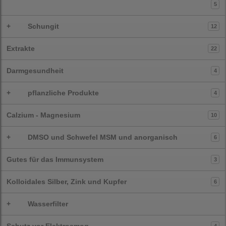
5
+
Schungit
12
Extrakte
22
Darmgesundheit
4
+
pflanzliche Produkte
4
Calzium - Magnesium
10
+
DMSO und Schwefel MSM und anorganisch
6
Gutes für das Immunsystem
3
Kolloidales Silber, Zink und Kupfer
6
+
Wasserfilter
Schutz vor Elektrosmog
4