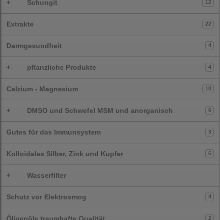
+
Schungit
12
Extrakte
22
Darmgesundheit
4
+
pflanzliche Produkte
4
Calzium - Magnesium
10
+
DMSO und Schwefel MSM und anorganisch
6
Gutes für das Immunsystem
3
Kolloidales Silber, Zink und Kupfer
6
+
Wasserfilter
Schutz vor Elektrosmog
4
Ölivenöle traumhafte Qualität
2