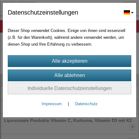
Datenschutzeinstellungen
Hinweis
Dieser Shop verwendet Cookies. Einige von ihnen sind essenziell
(z.B. für den Warenkorb), während andere verwendet werden, um
diesen Shop und Ihre Erfahrung zu verbessern.
Es wurden leider keine Produkte gefunden.
Kategorien
Individuelle Datenschutzeinstellungen
Neue Produkte
20
Impressum
|
Datenschutz
+
Zeolith-Bentonit-Dolomit
Liposomale Produkte Vitamin C, Kurkuma, Vitamin D3 mit K2
5