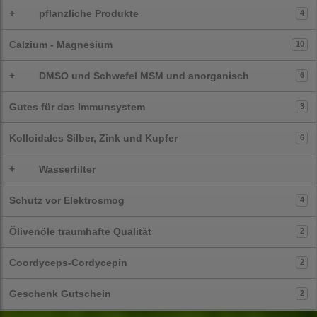
+
pflanzliche Produkte
4
Calzium - Magnesium
10
+
DMSO und Schwefel MSM und anorganisch
6
Gutes für das Immunsystem
3
Kolloidales Silber, Zink und Kupfer
6
+
Wasserfilter
Schutz vor Elektrosmog
4
Ölivenöle traumhafte Qualität
2
Coordyceps-Cordycepin
2
Geschenk Gutschein
2