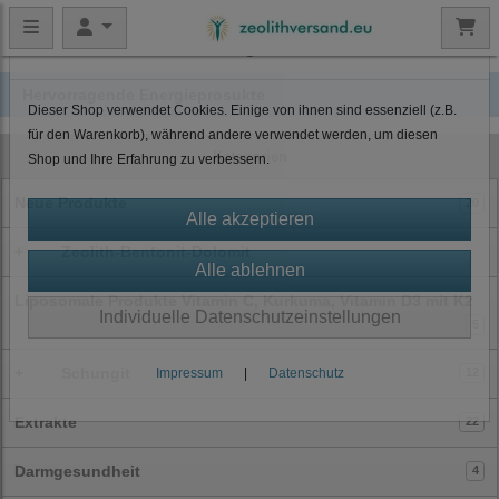
Datenschutzeinstellungen
Hervorragende Energieprosukte
Dieser Shop verwendet Cookies. Einige von ihnen sind essenziell (z.B.
für den Warenkorb), während andere verwendet werden, um diesen
Kategorien
Shop und Ihre Erfahrung zu verbessern.
Neue Produkte
20
+
Zeolith-Bentonit-Dolomit
Liposomale Produkte Vitamin C, Kurkuma, Vitamin D3 mit K2
Individuelle Datenschutzeinstellungen
5
+
Schungit
Impressum
|
Datenschutz
12
Extrakte
22
Darmgesundheit
4