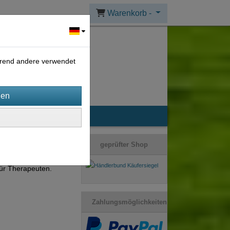
Warenkorb -
ährend andere verwendet
geprüfter Shop
ür Therapeuten.
Zahlungsmöglichkeiten