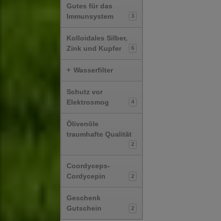
Gutes für das
Immunsystem
3
Kolloidales Silber,
Zink und Kupfer
6
+
Wasserfilter
Schutz vor
Elektrosmog
4
Ölivenöle
traumhafte Qualität
2
Coordyceps-
Cordycepin
2
Geschenk
Gutschein
2