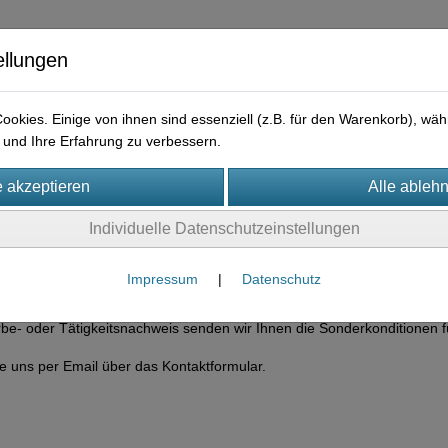
ellungen
okies. Einige von ihnen sind essenziell (z.B. für den Warenkorb), w
und Ihre Erfahrung zu verbessern.
ysteme
Individuelle Datenschutzeinstellungen
Impressum
|
Datenschutz
ukte
e- oder Tätigkeitsnachweis senden wir Ihnen die Sonderkonditionen f
Sie uns per Email über das Kontaktformular.