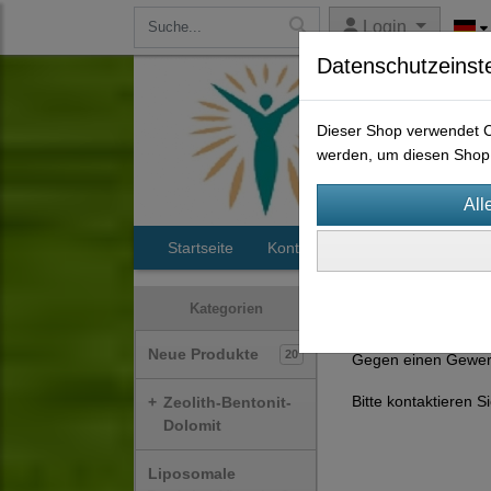
Login
Datenschutzeinst
Dieser Shop verwendet Co
werden, um diesen Shop 
Startseite
Kontakt
Maunawai Wassers
Therapeuten Prod
Kategorien
Neue Produkte
20
Gegen einen Gewerb
Bitte kontaktieren 
+
Zeolith-Bentonit-
Dolomit
Liposomale