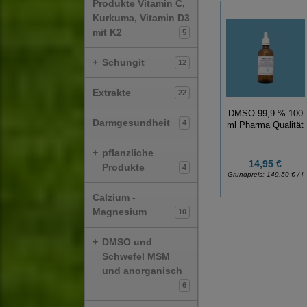
Produkte Vitamin C,
Kurkuma, Vitamin D3
mit K2
5
+
Schungit
12
Extrakte
22
DMSO 99,9 % 100
Darmgesundheit
4
ml Pharma Qualität
+
pflanzliche
14,95 €
Produkte
4
Grundpreis:
149,50 € / l
Calzium -
Magnesium
10
+
DMSO und
Schwefel MSM
und anorganisch
6