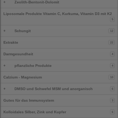
+
Zeolith-Bentonit-Dolomit
Liposomale Produkte Vitamin C, Kurkuma, Vitamin D3 mit K2
5
+
Schungit
12
Extrakte
22
Darmgesundheit
4
+
pflanzliche Produkte
4
Calzium - Magnesium
10
+
DMSO und Schwefel MSM und anorganisch
6
Gutes für das Immunsystem
3
Kolloidales Silber, Zink und Kupfer
6