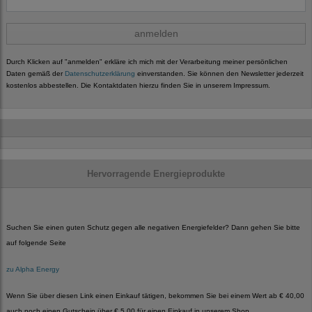
anmelden
Durch Klicken auf "anmelden" erkläre ich mich mit der Verarbeitung meiner persönlichen
Daten gemäß der
Datenschutzerklärung
einverstanden. Sie können den Newsletter jederzeit
kostenlos abbestellen. Die Kontaktdaten hierzu finden Sie in unserem Impressum.
Hervorragende Energieprodukte
Suchen Sie einen guten Schutz gegen alle negativen Energiefelder? Dann gehen Sie bitte
auf folgende Seite
zu Alpha Energy
Wenn Sie über diesen Link einen Einkauf tätigen, bekommen Sie bei einem Wert ab € 40,00
auch noch einen Gutschein über € 5.00 für einen Einkauf in unserem Shop.