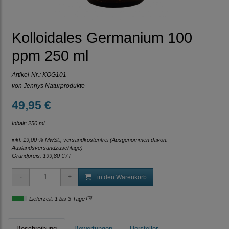
Kolloidales Germanium 100
ppm 250 ml
Artikel-Nr.:
KOG101
von Jennys Naturprodukte
49,95 €
Inhalt: 250 ml
inkl. 19,00 % MwSt., versandkostenfrei
(Ausgenommen davon:
Auslandsversandzuschläge)
Grundpreis:
199,80 € / l
in den Warenkorb
[*2]
Lieferzeit: 1 bis 3 Tage
Beschreibung
Bewertungen
Hersteller