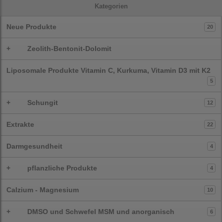
Kategorien
Neue Produkte
20
+
Zeolith-Bentonit-Dolomit
Liposomale Produkte Vitamin C, Kurkuma, Vitamin D3 mit K2
5
+
Schungit
12
Extrakte
22
Darmgesundheit
4
+
pflanzliche Produkte
4
Calzium - Magnesium
10
+
DMSO und Schwefel MSM und anorganisch
6