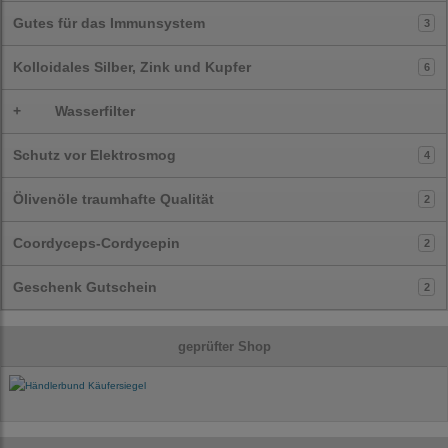
Gutes für das Immunsystem
3
Kolloidales Silber, Zink und Kupfer
6
+
Wasserfilter
Schutz vor Elektrosmog
4
Ölivenöle traumhafte Qualität
2
Coordyceps-Cordycepin
2
Geschenk Gutschein
2
geprüfter Shop