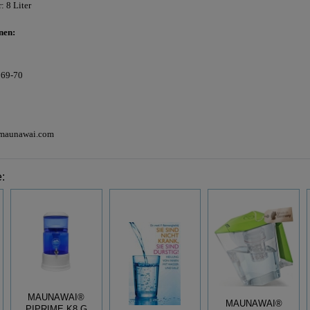
: 8 Liter
nen:
 69-70
@maunawai.com
:
MAUNAWAI®
MAUNAWAI®
PIPRIME K8 G