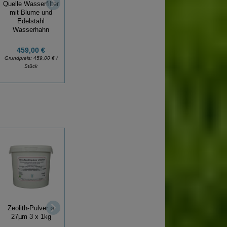
Quelle Wasserfilter
Quelle Wasserfilter
Kanne Kini weiß,
mit Blume und
mit Glasbehälter
Tischwasserfilter
Edelstahl
"Blume des
Wasserhahn
Lebens"
459,00 €
140,00 €
459,00 €
Grundpreis:
459,00 € /
Grundpreis:
140,00 € /
Grundpreis:
459,00 € /
Stück
Stück
Stück
Zeolith-Pulver ø
Schungit Pyramide
Schungit Würfel
27µm 3 x 1kg
poliert 50 x 50 mm
poliert 5 cm