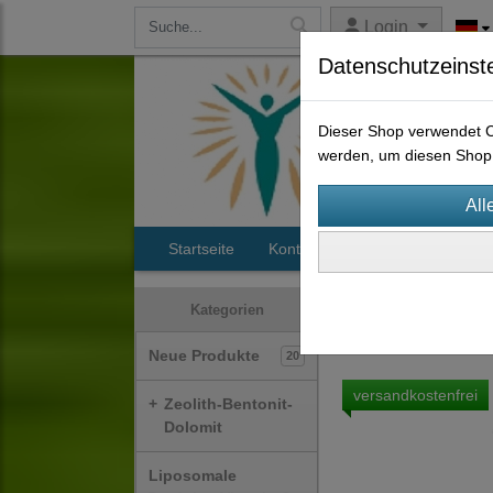
Login
Datenschutzeinst
Dieser Shop verwendet Co
werden, um diesen Shop 
Startseite
Kontakt
Maunawai Wassers
Wasserfilter
Wass
Kategorien
Neue Produkte
20
versandkostenfrei
+
Zeolith-Bentonit-
Dolomit
Liposomale