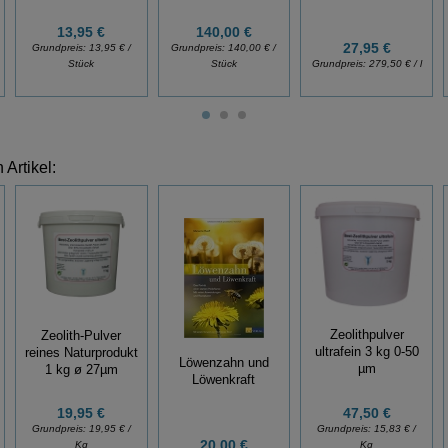
13,95 €
140,00 €
27,95 €
Grundpreis:
13,95 € /
Grundpreis:
140,00 € /
Stück
Stück
Grundpreis:
279,50 € / l
Artikel:
Zeolithpulver
Zeolith-Pulver
ultrafein 3 kg 0-50
reines Naturprodukt
Löwenzahn und
µm
1 kg ø 27µm
Löwenkraft
47,50 €
19,95 €
Grundpreis:
15,83 € /
Grundpreis:
19,95 € /
20,00 €
Kg
Kg