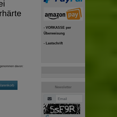
ei
rhärte
- VORKASSE per
Überweisung
- Lastschrift
genommen davon:
Warenkorb
Newsletter