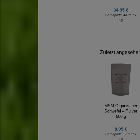
34,95 €
Grundpreis:
34,95 € /
Kg
Zuletzt angesehen 
MSM Organischer
Schwefel – Pulver
500 g
8,95 €
Grundpreis:
17,90 € /
Kg