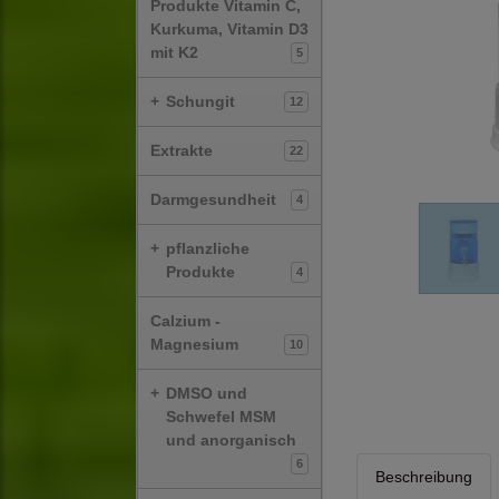
Produkte Vitamin C,
Kurkuma, Vitamin D3
mit K2
5
+
Schungit
12
Extrakte
22
Darmgesundheit
4
+
pflanzliche
Produkte
4
Calzium -
Magnesium
10
+
DMSO und
Schwefel MSM
und anorganisch
6
Beschreibung