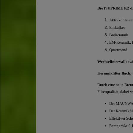
Die Pi®PRIME K2 -Fi
Aktivkohle au
Entkalker
Biokeramik
EM-Keramik, 
Quartzsand.
Wechselintervall:
zw
Keramikfilter flach:
Durch eine neue Brenn
Filterqualität, dabei 
Der MAUNWAI Ke
Der Keramikfil
Effektiver Sch
Porengröße 0,