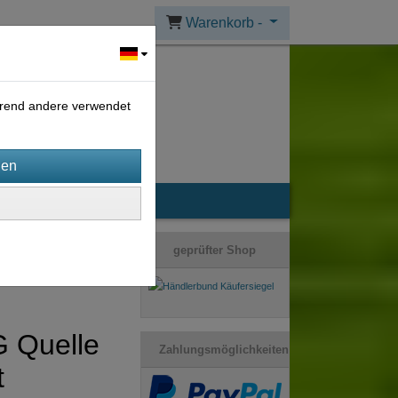
Warenkorb -
ährend andere verwendet
geprüfter Shop
 Quelle
Zahlungsmöglichkeiten
t