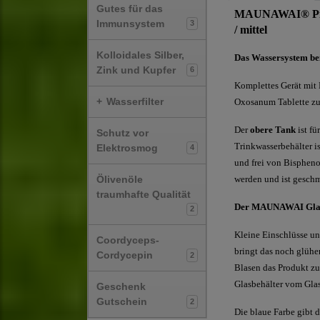
Gutes für das
MAUNAWAI® Pi®PR
Immunsystem
3
/ mittel
Kolloidales Silber,
Das Wassersystem bei
Zink und Kupfer
6
Komplettes Gerät mit 
+
Wasserfilter
Oxosanum Tablette zu
Der
obere Tank
ist fü
Schutz vor
Trinkwasserbehälter i
Elektrosmog
4
und frei von Bisphenol
Ölivenöle
werden und ist geschm
traumhafte Qualität
Der
MAUNAWAI Glas
2
Kleine Einschlüsse un
Coordyceps-
bringt das noch glühe
Cordycepin
2
Blasen das Produkt zu
Glasbehälter vom Glas
Geschenk
Gutschein
2
Die blaue Farbe gibt