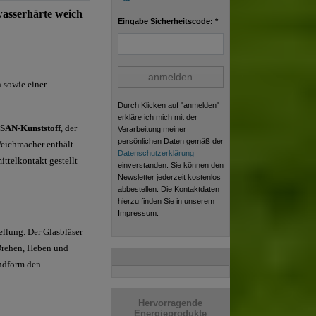
asserhärte weich
Eingabe Sicherheitscode: *
anmelden
n sowie einer
Durch Klicken auf "anmelden"
erkläre ich mich mit der
s
SAN-Kunststoff
, der
Verarbeitung meiner
persönlichen Daten gemäß der
 Weichmacher enthält
Datenschutzerklärung
ittelkontakt gestellt
einverstanden. Sie können den
Newsletter jederzeit kostenlos
abbestellen. Die Kontaktdaten
hierzu finden Sie in unserem
Impressum.
llung. Der Glasbläser
 Drehen, Heben und
undform den
Hervorragende
Energieprodukte