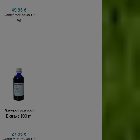
49,95 €
16,95 €
32,95 €
Grundpreis:
16,65 € /
Grundpreis:
16,95 € /
Grundpreis:
32,95 € /
Kg
Stück
Stück
Löwenzahnwurzel-
Extrakt 100 ml
27,95 €
Grundpreis:
279,50 € / l