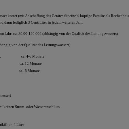
kostet (mit Anschaffung des Gerätes für eine 4-köpfige Familie als Rechenbeisp
nd dann lediglich 3 Cent/Liter in jedem weiteren Jahr.
pro Jahr: ca. 89,00-120,00€ (abhängig von der Qualität des Leitungswassers)
hängig von der Qualität des Leitungswassers)
K2: ca. 4-6 Monate
lter: ca. 12 Monate
ne: ca. 6 Monate
messer)
cht keinen Strom- oder Wasseranschluss.
kfilter: 4 Liter