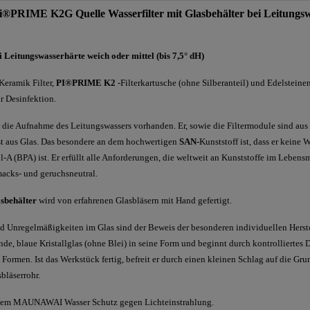
IME K2G Quelle Wasserfilter mit Glasbehälter bei Leitungsw
 Leitungswasserhärte weich oder mittel (bis 7,5° dH)
Keramik Filter,
PI®PRIME K2
-Filterkartusche (ohne Silberanteil) und Edelsteine
r Desinfektion.
r die Aufnahme des Leitungswassers vorhanden. Er, sowie die Filtermodule sind au
st aus Glas. Das besondere an dem hochwertigen
SAN-
Kunststoff ist, dass er keine
-A (BPA) ist. Er erfüllt alle Anforderungen, die weltweit an Kunststoffe im Lebensm
acks- und geruchsneutral.
behälter
wird von erfahrenen Glasbläsern mit Hand gefertigt.
d Unregelmäßigkeiten im Glas sind der Beweis der besonderen individuellen Herste
nde, blaue Kristallglas (ohne Blei) in seine Form und beginnt durch kontrolliertes
 Formen. Ist das Werkstück fertig, befreit er durch einen kleinen Schlag auf die Gr
bläserrohr.
 dem MAUNAWAI Wasser Schutz gegen Lichteinstrahlung.