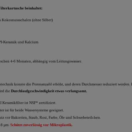
lterkartusche beinhaltet:
s Kokosnussschalen (ohne Silber)
PI-Keramik und Kalcium
ischen 4-6 Monaten, abhängig vom Leitungswasser.
technik konnte die Porenanzahl erhöht, und deren Durchmesser reduziert werden. D
wird die
Durchlaufgeschwindigkeit etwas verlangsamt.
ramikfilter ist NSF* zertifiziert.
ter ist für beide Wassersysteme geeignet.
utz vor Bakterien, Staub, Rost, Farbe, Öle und Schwebeteilchen.
18 µm.
Schützt zuverlässig vor Mikroplastik.