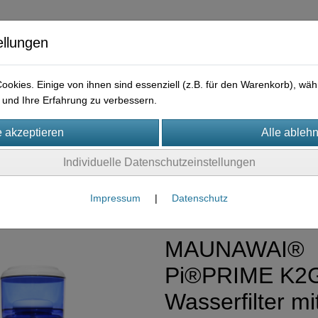
ellungen
okies. Einige von ihnen sind essenziell (z.B. für den Warenkorb), w
und Ihre Erfahrung zu verbessern.
ysteme
Individuelle Datenschutzeinstellungen
erfilter
(9)
Impressum
|
Datenschutz
MAUNAWAI®
Pi®PRIME K2G
Wasserfilter mi