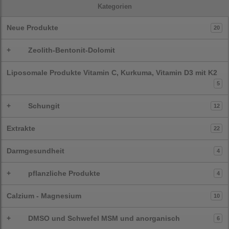
Kategorien
Neue Produkte
20
+
Zeolith-Bentonit-Dolomit
Liposomale Produkte Vitamin C, Kurkuma, Vitamin D3 mit K2
5
+
Schungit
12
Extrakte
22
Darmgesundheit
4
+
pflanzliche Produkte
4
Calzium - Magnesium
10
+
DMSO und Schwefel MSM und anorganisch
6