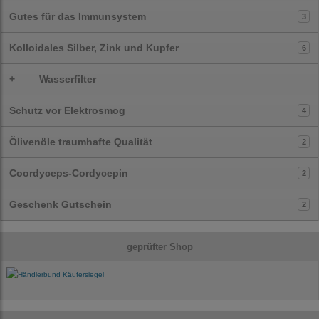
Gutes für das Immunsystem
3
Kolloidales Silber, Zink und Kupfer
6
+
Wasserfilter
Schutz vor Elektrosmog
4
Ölivenöle traumhafte Qualität
2
Coordyceps-Cordycepin
2
Geschenk Gutschein
2
geprüfter Shop