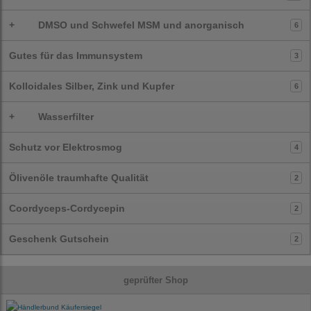
+
DMSO und Schwefel MSM und anorganisch
6
Gutes für das Immunsystem
3
Kolloidales Silber, Zink und Kupfer
6
+
Wasserfilter
Schutz vor Elektrosmog
4
Ölivenöle traumhafte Qualität
2
Coordyceps-Cordycepin
2
Geschenk Gutschein
2
geprüfter Shop