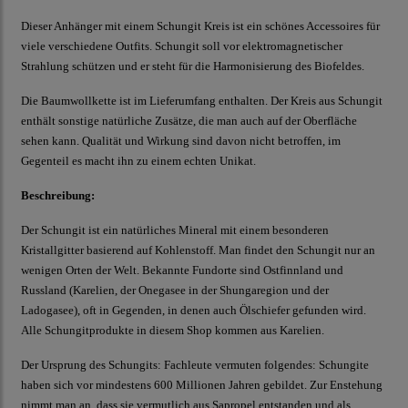
Dieser Anhänger mit einem Schungit Kreis ist ein schönes Accessoires für
viele verschiedene Outfits. Schungit soll vor elektromagnetischer
Strahlung schützen und er steht für die Harmonisierung des Biofeldes.
Die Baumwollkette ist im Lieferumfang enthalten. Der Kreis aus Schungit
enthält sonstige natürliche Zusätze, die man auch auf der Oberfläche
sehen kann. Qualität und Wirkung sind davon nicht betroffen, im
Gegenteil es macht ihn zu einem echten Unikat.
Beschreibung:
Der Schungit ist ein natürliches Mineral mit einem besonderen
Kristallgitter basierend auf Kohlenstoff. Man findet den Schungit nur an
wenigen Orten der Welt. Bekannte Fundorte sind Ostfinnland und
Russland (Karelien, der Onegasee in der Shungaregion und der
Ladogasee), oft in Gegenden, in denen auch Ölschiefer gefunden wird.
Alle Schungitprodukte in diesem Shop kommen aus Karelien.
Der Ursprung des Schungits: Fachleute vermuten folgendes: Schungite
haben sich vor mindestens 600 Millionen Jahren gebildet. Zur Enstehung
nimmt man an, dass sie vermutlich aus Sapropel entstanden und als