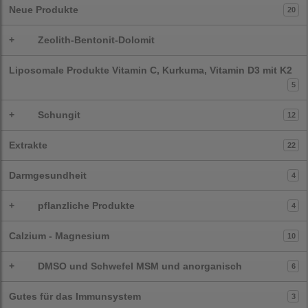
Neue Produkte
20
+
Zeolith-Bentonit-Dolomit
Liposomale Produkte Vitamin C, Kurkuma, Vitamin D3 mit K2
5
+
Schungit
12
Extrakte
22
Darmgesundheit
4
+
pflanzliche Produkte
4
Calzium - Magnesium
10
+
DMSO und Schwefel MSM und anorganisch
6
Gutes für das Immunsystem
3