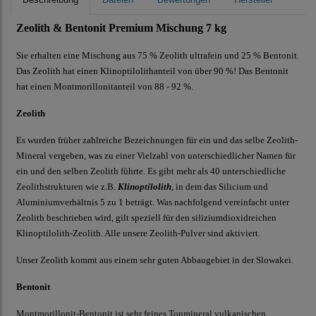
Zeolith & Bentonit Premium Mischung 7 kg
Sie erhalten eine Mischung aus 75 % Zeolith ultrafein und 25 % Bentonit.
Das Zeolith hat einen Klinoptilolithanteil von über 90 %! Das Bentonit
hat einen Montmorillonitanteil von 88 - 92 %.
Zeolith
Es wurden früher zahlreiche Bezeichnungen für ein und das selbe Zeolith-
Mineral vergeben, was zu einer Vielzahl von unterschiedlicher Namen für
ein und den selben Zeolith führte. Es gibt mehr als 40 unterschiedliche
Zeolithstrukturen wie z.B.
Klinoptilolith
, in dem das Silicium und
Aluminiumverhältnis 5 zu 1 beträgt. Was nachfolgend vereinfacht unter
Zeolith beschrieben wird, gilt speziell für den siliziumdioxidreichen
Klinoptilolith-Zeolith. Alle unsere Zeolith-Pulver sind aktiviert.
Unser Zeolith kommt aus einem sehr guten Abbaugebiet in der Slowakei.
Bentonit
Montmorillonit-Bentonit ist sehr feines Tonmineral vulkanischen