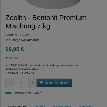
Zeolith - Bentonit Premium
Mischung 7 kg
Artikel-Nr.:
ZEB203
von Jennys Naturprodukte
99,95 €
Inhalt: 7 Kg
inkl. 19,00 % MwSt., versandkostenfrei
(Ausgenommen davon:
Auslandsversandzuschläge)
Grundpreis:
14,28 € / Kg
in den Warenkorb
[*2]
Lieferzeit: 1 bis 3 Tage
Beschreibung
Dateien
Bewertungen
Hersteller