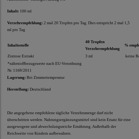
Inhalt:
100 ml
Verzehrempfehlung:
2 mal 20 Tropfen pro Tag. Dies entspricht 2 mal 1,5
ml pro Tag
40 Tropfen
Inhaltsstoffe
% empfo
Verzehrempfehlung
Zistrose Extrakt
3 ml
keine R
*nährstoffbezugswerte nach EU-Verordnung
Nr. 1169/2011
Lagerung:
Bei Zimmertemperatur
Herstellung:
Deutschland
Die angegebene empfohlene tägliche Verzehrsmenge darf nicht
überschritten werden. Nahrungsergänzungsmittel sind kein Ersatz für eine
ausgewogene und abwechslungsreiche Ernährung. Außerhalb der
Reichweite von Kindern aufbewahren.