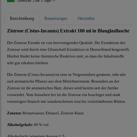
Lieferzeit: 1 bis 3 Tage
Beschreibung
Bewertungen
Hersteller
Zistrose (Cistus-Incanus) Extrakt 100 ml in Blauglasflasche
Der Zistrose Extrakt ist von hervorragender Qualität. Die Extraktion des
Zistrose wird durch eine Ultraschall-Extraktion in Deutschland hergestellt.
Hierbei findet keine thermische Reaktion statt, so dass die Inhaltsstoffe
sehr gut erhalten bleiben.
Die Zistrose (Cistus Incanus) ist eine in Vergessenheit geratene, sehr alte
und aromatische Pflanze aus dem Mittelmeerraum. Besonders an der
Zistrose ist ihr aromatisches Harz, dieses wird bereits seit der Antike
verwendet. Vom Aussehen her ist die Zistrose ein buschiger und stark
verzweigter Strauch mit wunderschönen rosa bis violettfarbenen Blüten.
Zutaten:
Reinstwasser, Ethanol, Zistrose Kraut
Alkoholgehalt:
40 % vol
Alkoholisch/ wässriger Auszug 1:5