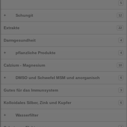
5
+
Schungit
12
Extrakte
22
Darmgesundheit
4
+
pflanzliche Produkte
4
Calzium - Magnesium
10
+
DMSO und Schwefel MSM und anorganisch
6
Gutes für das Immunsystem
3
Kolloidales Silber, Zink und Kupfer
6
+
Wasserfilter