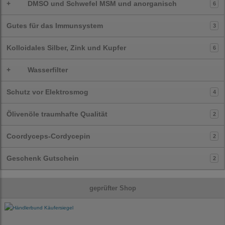
+
DMSO und Schwefel MSM und anorganisch
6
Gutes für das Immunsystem
3
Kolloidales Silber, Zink und Kupfer
6
+
Wasserfilter
Schutz vor Elektrosmog
4
Ölivenöle traumhafte Qualität
2
Coordyceps-Cordycepin
2
Geschenk Gutschein
2
geprüfter Shop