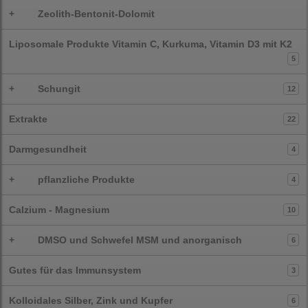
+
Zeolith-Bentonit-Dolomit
Liposomale Produkte Vitamin C, Kurkuma, Vitamin D3 mit K2
5
+
Schungit
12
Extrakte
22
Darmgesundheit
4
+
pflanzliche Produkte
4
Calzium - Magnesium
10
+
DMSO und Schwefel MSM und anorganisch
6
Gutes für das Immunsystem
3
Kolloidales Silber, Zink und Kupfer
6