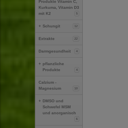
Produkte Vitamin C,
Kurkuma, Vitamin D3
mit K2
5
+
Schungit
12
Extrakte
22
Darmgesundheit
4
+
pflanzliche
Produkte
4
Calzium -
Magnesium
10
+
DMSO und
Schwefel MSM
und anorganisch
6