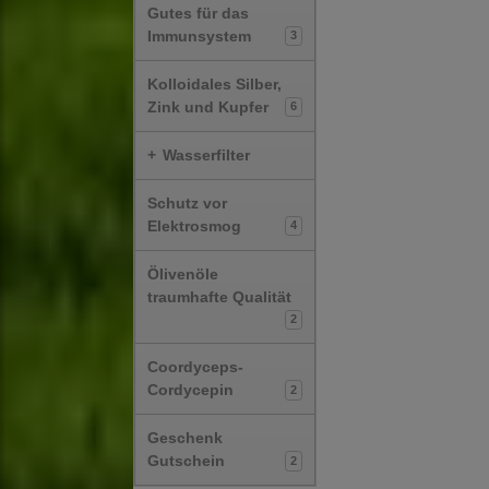
Gutes für das
Immunsystem
3
Kolloidales Silber,
Zink und Kupfer
6
+
Wasserfilter
Schutz vor
Elektrosmog
4
Ölivenöle
traumhafte Qualität
2
Coordyceps-
Cordycepin
2
Geschenk
Gutschein
2