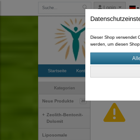
Login
Datenschutzeinst
Dieser Shop verwendet Co
werden, um diesen Shop 
Startseite
Kontakt
Maunawai Wassers
Hinweis
Kategorien
Neue Produkte
20
+
Zeolith-Bentonit-
Dolomit
Liposomale