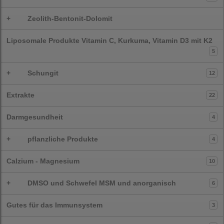
+
Zeolith-Bentonit-Dolomit
Liposomale Produkte Vitamin C, Kurkuma, Vitamin D3 mit K2
5
+
Schungit
12
Extrakte
22
Darmgesundheit
4
+
pflanzliche Produkte
4
Calzium - Magnesium
10
+
DMSO und Schwefel MSM und anorganisch
6
Gutes für das Immunsystem
3