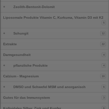
+
Zeolith-Bentonit-Dolomit
Liposomale Produkte Vitamin C, Kurkuma, Vitamin D3 mit K2
5
+
Schungit
12
Extrakte
22
Darmgesundheit
4
+
pflanzliche Produkte
4
Calzium - Magnesium
10
+
DMSO und Schwefel MSM und anorganisch
6
Gutes für das Immunsystem
3
Kolloidales Silber, Zink und Kupfer
6