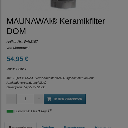
MAUNAWAI® Keramikfilter
DOM
Artikel-Nr.:
WAM107
von Maunawai
54,95 €
Inhalt: 1 Stück
inkl. 19,00 % MwSt., versandkostenfrei
(Ausgenommen davon:
Auslandsversandzuschläge)
Grundpreis:
54,95 € / Stück
in den Warenkorb
[*2]
Lieferzeit: 1 bis 3 Tage
Beschreibung
Dateien
Bewertungen
Hersteller