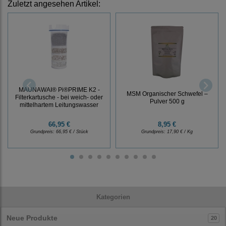
Zuletzt angesehen Artikel:
MAUNAWAI® Pi®PRIME K2 -
MSM Organischer Schwefel –
Filterkartusche - bei weich- oder
Pulver 500 g
mittelhartem Leitungswasser
66,95 €
8,95 €
Grundpreis:
66,95 € / Stück
Grundpreis:
17,90 € / Kg
Kategorien
Neue Produkte
20